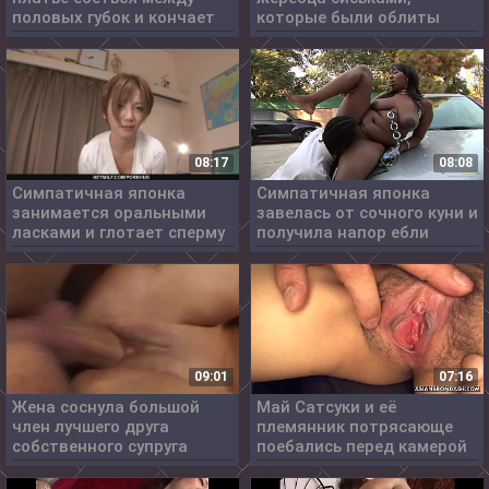
половых губок и кончает
которые были облиты
маслом
08:17
08:08
Симпатичная японка
Симпатичная японка
занимается оральными
завелась от сочного куни и
ласками и глотает сперму
получила напор ебли
09:01
07:16
Жена соснула большой
Май Сатсуки и её
член лучшего друга
племянник потрясающе
собственного супруга
поебались перед камерой