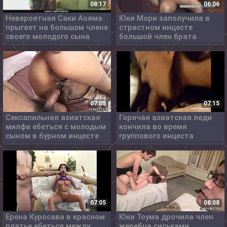
08:17
06:06
Невероятная Саки Аояма
Юки Мори заполучила в
прыгает на большом члене
страстном инцесте
своего молодого сына
большой член брата
07:05
07:15
Сексапильная азиатская
Горячая азиатская леди
милфа ебеться с молодым
кончила во время
сыном в бурном инцесте
группового инцеста
07:05
08:08
Ерена Куросава в красном
Юки Тоума дрочила член
платье ебеться между
жеребца сиськами,