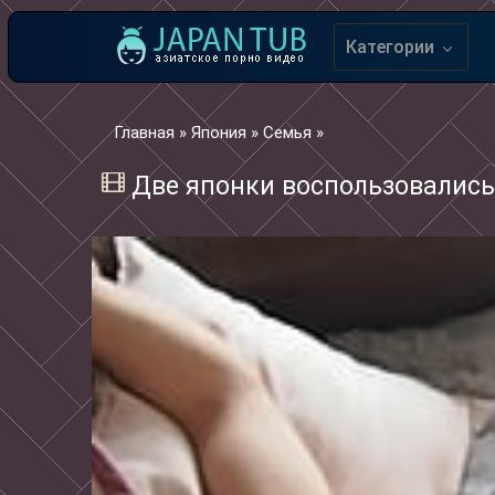
Категории
Главная
»
Япония
»
Семья
»
Две японки воспользовались