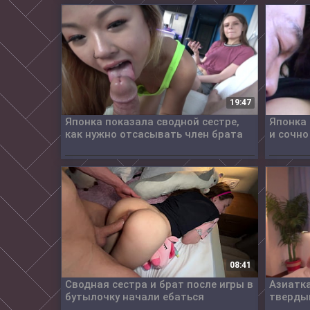
19:47
Японка показала сводной сестре,
Японка 
как нужно отсасывать член брата
и сочно
08:41
Сводная сестра и брат после игры в
Азиатк
бутылочку начали ебаться
твердый