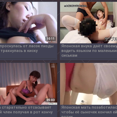
10:11
проснулась от ласок пизды
Японская внука даёт своему
 трахнулась в киску
водить языком по маленьк
сиськам
05:03
а старательно отсасывает
Японская мать позаботилас
 член получая в рот кончу
чтобы её сыночек кончил ей
ротик