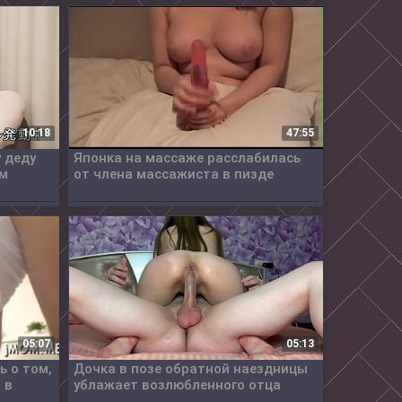
10:18
47:55
 деду
Японка на массаже расслабилась
им
от члена массажиста в пизде
05:07
05:13
ь о том,
Дочка в позе обратной наездницы
 в
ублажает возлюбленного отца