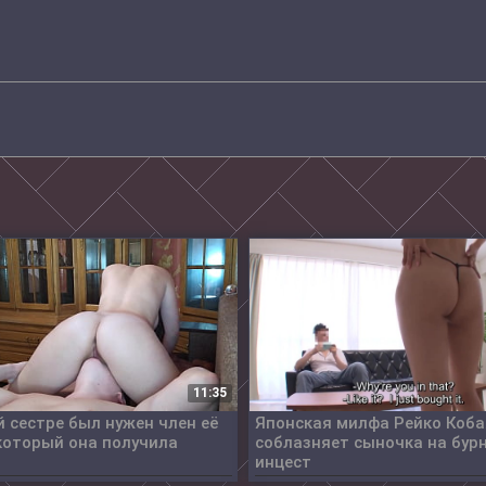
11:35
 сестре был нужен член её
Японская милфа Рейко Коб
который она получила
соблазняет сыночка на бур
инцест