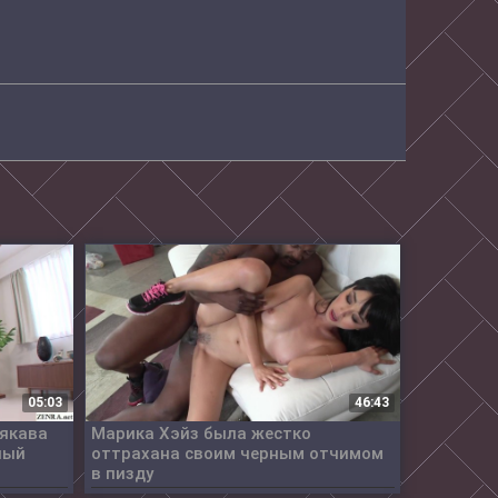
05:03
46:43
аякава
Марика Хэйз была жестко
ный
оттрахана своим черным отчимом
в пизду