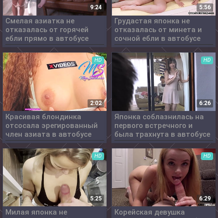
9:24
5:56
Смелая азиатка не
Грудастая японка не
отказалась от горячей
отказалась от минета и
ебли прямо в автобусе
сочной ебли в автобусе
HD
HD
2:02
6:26
Красивая блондинка
Японка соблазнилась на
отсосала эрегированный
первого встречного и
член азиата в автобусе
была трахнута в автобусе
HD
HD
5:25
6:29
Милая японка не
Корейская девушка